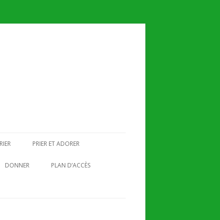
RIER
PRIER ET ADORER
 LA MESSE
LA PRIÈRE
DONNER
PLAN D’ACCÈS
LAUDES
RTUS
ENS
ADORATION EUCHARISTIQUE
E