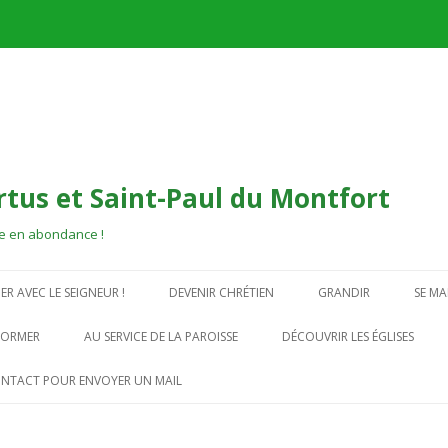
tus et Saint-Paul du Montfort
 vie en abondance !
Aller
au
ER AVEC LE SEIGNEUR !
DEVENIR CHRÉTIEN
GRANDIR
SE MA
contenu
DISCIPLE DE JÉSUS
LES PETITS ENFANTS À
FORMER
AU SERVICE DE LA PAROISSE
DÉCOUVRIR LES ÉGLISES
BAPTÊME DES ADULTES
CATÉCHISME PRIMAIRE
ÉFLEXION CATÉCHÉTIQUE
LES PRÊTRES
EGLISE NOTRE-DAME DES VE
ONTACT POUR ENVOYER UN MAIL
BAPTÊME DES ENFANTS
CATÉCHISME COLLÉGI
ADES
L’EQUIPE D’ANIMATION
EGLISE SAINT PAUL ET SAINT
PAROISSIALE
GENEVIÈVE DU MONTFORT