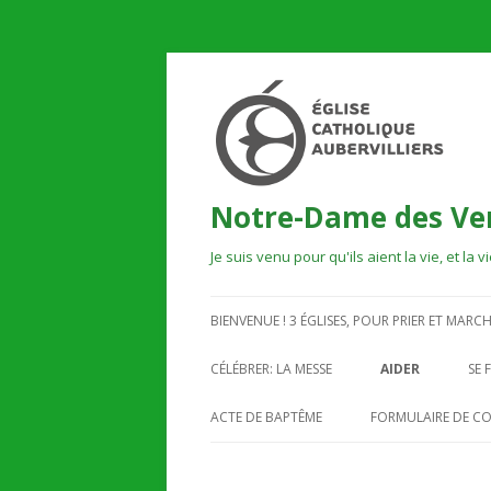
Notre-Dame des Ver
Je suis venu pour qu'ils aient la vie, et la
BIENVENUE ! 3 ÉGLISES, POUR PRIER ET MARCH
LE MYSTÈRE DE DIEU
CÉLÉBRER: LA MESSE
AIDER
SE 
ACCUEIL ET INFORMATIONS
LES MARAUDES
R
ACTE DE BAPTÊME
FORMULAIRE DE C
ACCUEIL DES PRÊTRES
VISITE DES MAL